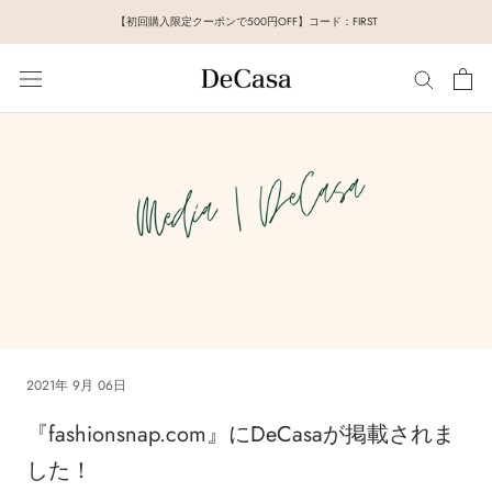
ス
【初回購入限定クーポンで500円OFF】コード：FIRST
キ
ッ
プ
し
て
コ
ン
テ
ン
ツ
に
移
動
す
2021年 9月 06日
る
『fashionsnap.com』にDeCasaが掲載されま
した！