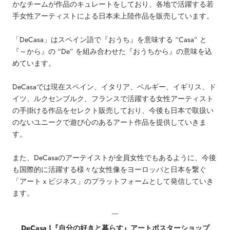
かなチームが作品のキュレートをしており、各地で活躍する若
手女性アーティストによる日本未上陸作品を販売しています。
「DeCasa」はスペイン語で『おうち』を意味する “Casa” と
『～から』の “De” を組み合わせた『おうちから』の意味を込
めています。
DeCasaでは現在スペイン、イタリア、ベルギー、イギリス、ド
イツ、ルクセンブルク、フランスで活躍する女性アーティスト
の手掛ける作品をセレクト販売しており、今後も日本で取扱い
のないユニークで遊び心のあるアート作品を提供していきま
す。
また、DeCasaのアーテイストが全員女性でもあるように、今後
も国際的に活躍する様々な女性像をヨーロッパと日本を繋ぐ
「アート x ビジネス」のプラットフォームとして発信していき
ます。
￣
DeCasa |『自分の好きと暮らす』アートポスターショップ