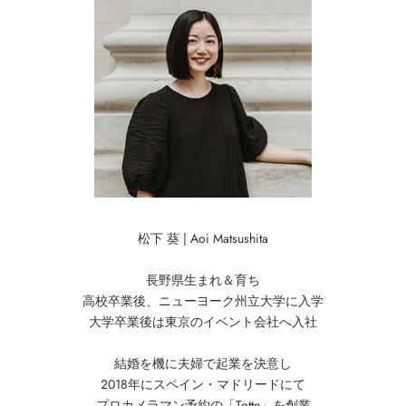
松下 葵 | Aoi Matsushita
⻑野県⽣まれ＆育ち
高校卒業後、ニューヨーク州立⼤学に入学
大学卒業後は東京のイベント会社へ⼊社
結婚を機に夫婦で起業を決意し
2018年にスペイン・マドリードにて
プロカメラマン予約の「Totte」を創業