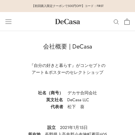
ス
【初回購入限定クーポンで500円OFF】コード：FIRST
キ
ッ
プ
し
て
コ
会社概要 | DeCasa
ン
テ
ン
『自分の好きと暮らす』がコンセプトの
ツ
アート＆ポスターのセレクトショップ
に
移
社名（商号）
デカサ合同会社
動
英文社名
DeCasa LLC
す
代表者
松下 葵
る
設立
2021年1月15日
所在地
長野県上高井郡小布施町雁田605