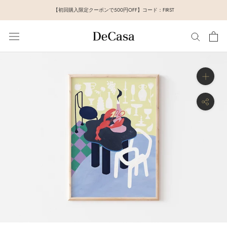
ス
【初回購入限定クーポンで500円OFF】コード：FIRST
キ
ッ
プ
し
て
コ
ン
テ
ン
ツ
に
移
動
す
る