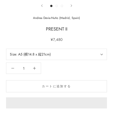
Andrea Devia-Nuño (Madrid, Spain)
PRESENT II
¥7,480
Size:
A5 (横14.8 x 縦21cm)
カートに追加する