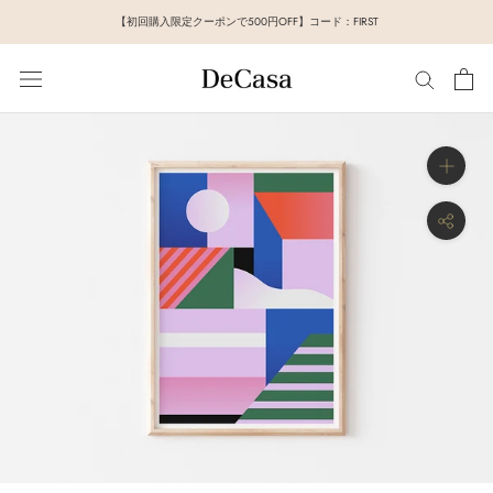
ス
【初回購入限定クーポンで500円OFF】コード：FIRST
キ
ッ
プ
し
て
コ
ン
テ
ン
ツ
に
移
動
す
る