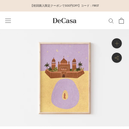
ス
【初回購入限定クーポンで500円OFF】コード：FIRST
キ
ッ
プ
し
て
コ
ン
テ
ン
ツ
に
移
動
す
る