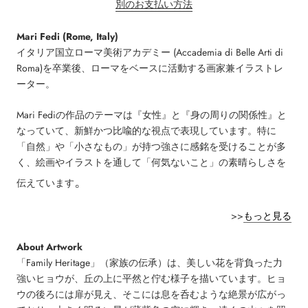
別のお支払い方法
Mari Fedi (Rome, Italy)
イタリア国立ローマ美術アカデミー (Accademia di Belle Arti di
Roma)を卒業後、
ローマをベースに活動する画家兼イラストレ
ーター。
Mari Fediの作品のテーマは『女
性』と『身の周りの関係性
』
と
なっていて、新鮮かつ比喩的な視点で表現しています。特に
「自然」や「小さなもの」が持つ強さに感銘を受けることが多
く、絵画やイラストを通して「何気ないこと」の素晴らしさを
。
伝えています
>>
もっと見る
About Artwork
「Family Heritage」（家族の伝承）は、美しい花を背負った力
強いヒョウが、丘の上に平然と佇む様子を描いています。ヒョ
ウの後ろには扉が見え、そこには息を呑むような絶景が広がっ