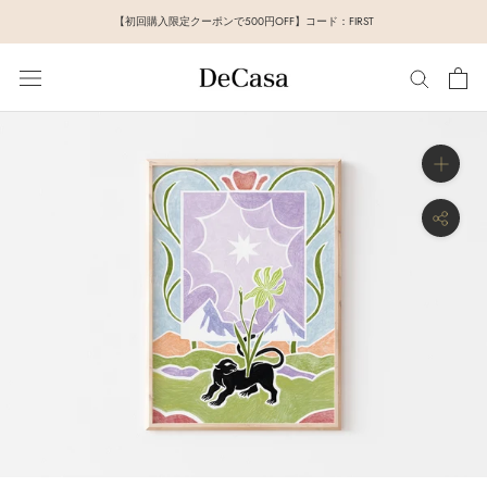
ス
【初回購入限定クーポンで500円OFF】コード：FIRST
キ
ッ
プ
し
て
コ
ン
テ
ン
ツ
に
移
動
す
る