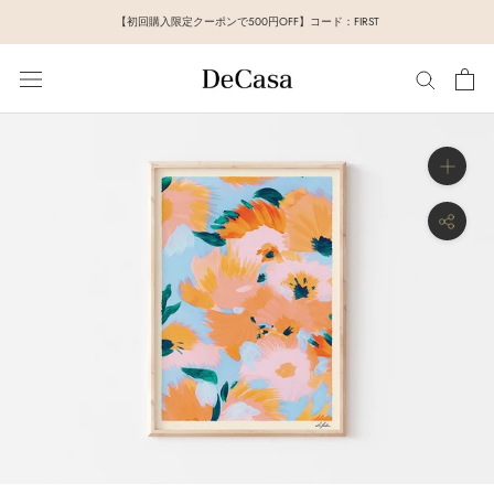
ス
【初回購入限定クーポンで500円OFF】コード：FIRST
キ
ッ
プ
し
て
コ
ン
テ
ン
ツ
に
移
動
す
る