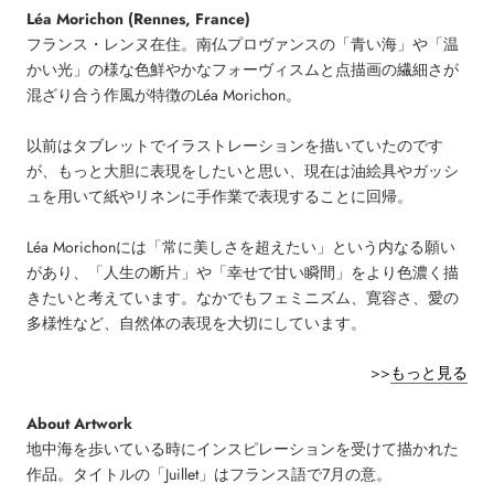
Léa Morichon
(Rennes, France)
フランス・レンヌ在住。南仏プロヴァンスの「青い海」や「温
かい光」の様な色鮮やかなフォーヴィスムと点描画の繊細さが
混ざり合う作風が特徴のLéa Morichon。
以前はタブレットでイラストレーションを描いていたのです
が、もっと大胆に表現をしたいと思い、現在は油絵具やガッシ
ュを用いて紙やリネンに手作業で表現することに回帰。
Léa Morichonには「常に美しさを超えたい」という内なる願い
があり、「人生の断片」や「幸せで甘い瞬間」をより色濃く描
きたいと考えています。なかでもフェミニズム、寛容さ、愛の
多様性など、自然体の表現を大切にしています
。
>>
もっと見る
About Artwork
地中海を歩いている時にインスピレーションを受けて描かれた
作品。タイトルの「Juillet」はフランス語で7月の意。