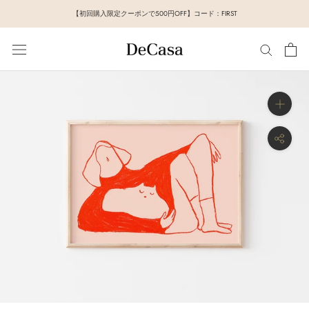
ス
【初回購入限定クーポンで500円OFF】コード：FIRST
キ
ッ
プ
し
て
コ
ン
テ
ン
ツ
に
移
動
す
る