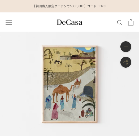
ス
【初回購入限定クーポンで500円OFF】コード：FIRST
キ
ッ
プ
し
て
コ
ン
テ
ン
ツ
に
移
動
す
る