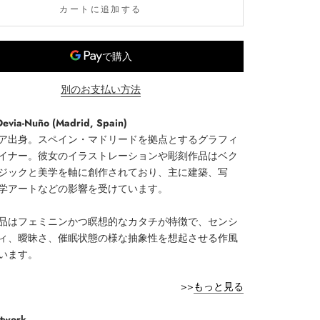
カートに追加する
別のお支払い方法
evia-Nuño (Madrid, Spain)
ア出身。スペイン・マドリードを拠点とするグラフィ
イナー。彼女のイラストレーションや彫刻作品はベク
ジックと美学を軸に創作されており、主に建築、写
学アートなどの影響を受けています。
品はフェミニンかつ瞑想的なカタチが特徴で、センシ
ィ、曖昧さ、催眠状態の様な抽象性を想起させる作風
います。
>>
もっと見る
rtwork