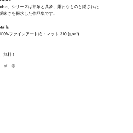
ssemble」シリーズは抽象と具象、露わなものと隠された
曖昧さを探求した作品集です。
tails
00%ファインアート紙・マット 310 (g/m²)
g
、無料！