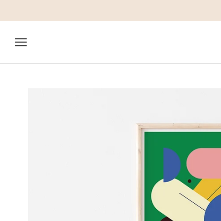
ス
キ
ッ
プ
し
て
コ
ン
テ
ン
ツ
に
移
動
す
る