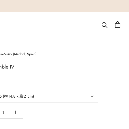
ia-Nuño (Madrid, Spain)
ble IV
5 (横14.8 x 縦21cm)